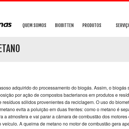
QUEM SOMOS
BIOBITTEN
PRODUTOS
SERVIÇ
PRENSAS ENFARDADEIRAS
ADEQUA
ETANO
CONTAINERS
IMPLAN
CARRINHOS
IMPLAN
EQUIPAMENTOS HIDRÁULI
ESTRUT
soso adquirido do processamento do biogás. Assim, o biogás 
osição por ação de compostos bacterianos em produtos e resídu
OUTROS PRODUTOS
e resíduos sólidos provenientes da reciclagem. O uso do biom
iometano evita a poluição em duas frentes: como o metano é sep
para a atmosfera e vai parar a câmara de combustão dos motores
 o veículo. A queima de metano no motor de combustão gera 