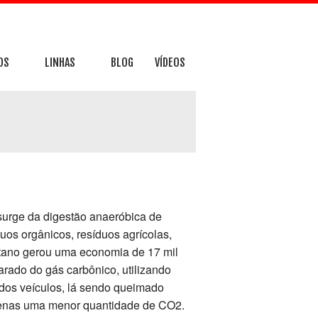
OS
LINHAS
BLOG
VÍDEOS
ÇÃO A NR10 E NR12
LINHA DE TRATAMENTO DE RESÍDUOS
TAÇÃO DE CENTRO DE TRATAMENTO DE RESÍDUOS – CTR
LINHAS DE COLETA SELETIVA
TAÇÃO DE CENTRO DE TRATAMENTO E VALORIZAÇÃO DO PLÁSTICO – CTVP
LINHA DE TRITURAÇÃO DE RESÍDUO PLÁSTICO
COS
URAS METÁLICAS
surge da digestão anaeróbica de
os orgânicos, resíduos agrícolas,
etano gerou uma economia de 17 mil
arado do gás carbônico, utilizando
 dos veículos, lá sendo queimado
apenas uma menor quantidade de CO2.