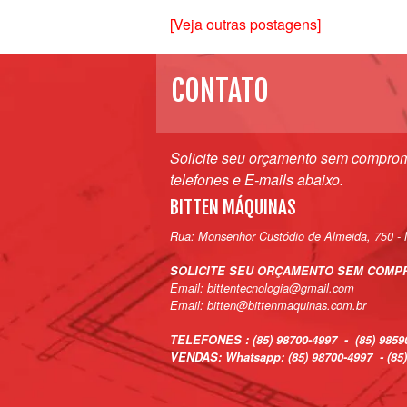
[Veja outras postagens]
CONTATO
Solicite seu orçamento sem comprom
telefones e E-mails abaixo.
BITTEN MÁQUINAS
Rua: Monsenhor Custódio de Almeida, 750 - 
SOLICITE SEU ORÇAMENTO SEM COMP
Email: bittentecnologia@gmail.com
Email: bitten@bittenmaquinas.com.br
TELEFONES : (85) 98700-4997 - (85) 9859
VENDAS: Whatsapp: (85) 98700-4997 - (85)