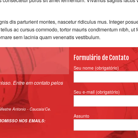
s consectetur purus sit amet fermentum. Vivamus sagittis lacus 
is dis parturient montes, nascetur ridiculus mus. Integer posu
, tellus ac cursus commodo, tortor mauris condimentum nibh, ut 
rnare sem lacinia quam venenatis vestibulum.
Formulário de Contato
Seu nome (obrigatório)
isso.
Entre em contato pelos
Seu e-mail (obrigatório)
Mestre Antonio - Caucaia/Ce.
Assunto
ROMISSO NOS EMAILS: