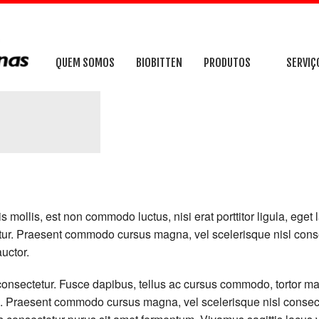
QUEM SOMOS
BIOBITTEN
PRODUTOS
SERVIÇ
PRENSAS ENFARDADEIRAS
ADEQUA
CONTAINERS
IMPLAN
CARRINHOS
IMPLAN
EQUIPAMENTOS HIDRÁULI
ESTRUT
is mollis, est non commodo luctus, nisi erat porttitor ligula, ege
ur. Praesent commodo cursus magna, vel scelerisque nisl consec
OUTROS PRODUTOS
uctor.
onsectetur. Fusce dapibus, tellus ac cursus commodo, tortor m
. Praesent commodo cursus magna, vel scelerisque nisl consecte