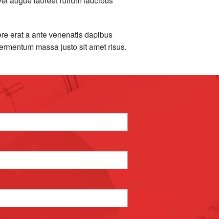
vel augue laoreet rutrum faucibus
ere erat a ante venenatis dapibus
fermentum massa justo sit amet risus.