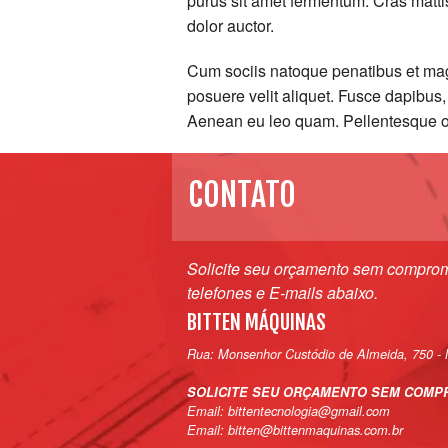
purus sit amet fermentum. Cras matti
dolor auctor.
Cum sociis natoque penatibus et magn
posuere velit aliquet. Fusce dapibus
Aenean eu leo quam. Pellentesque o
CONTATO
Solicite seu orçamento sem comprom
telefones e E-mails abaixo.
BITTEN MÁQUINAS
Rua: Monsenhor Custódio de Almeida, 750 - 
SOLICITE SEU ORÇAMENTO SEM COMP
Email: bittentecnologia@gmail.com
Email: bitten@bittenmaquinas.com.br