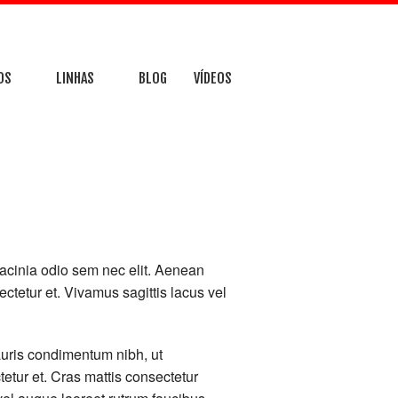
OS
LINHAS
BLOG
VÍDEOS
ÇÃO A NR10 E NR12
LINHA DE TRATAMENTO DE RESÍDUOS
TAÇÃO DE CENTRO DE TRATAMENTO DE RESÍDUOS – CTR
LINHAS DE COLETA SELETIVA
TAÇÃO DE CENTRO DE TRATAMENTO E VALORIZAÇÃO DO PLÁSTICO – CTVP
LINHA DE TRITURAÇÃO DE RESÍDUO PLÁSTICO
COS
URAS METÁLICAS
t lacinia odio sem nec elit. Aenean
tetur et. Vivamus sagittis lacus vel
auris condimentum nibh, ut
tur et. Cras mattis consectetur